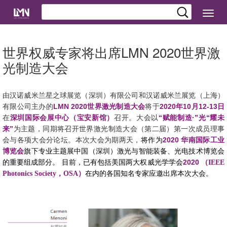
切
换
导
航
世界权威专家将出席LMN 2020世界激
光制造大会
由汉诺威米兰星之球展览（深圳）有限公司和汉诺威米兰展览（上海）
LMN 2020
2020
10
12-13
有限公司主办的
世界激光制造大会
将于
年
月
日
“
·”
“
在
深圳国际会展中心（宝安新馆）
召开。大会以
赋能制造
光
耀未
”
来
为主题，同期将召开世界激光制造大会（第二届）第一次成员理事
2020
会与各项大会分论坛。本次大会为期两天，
将作为
华南国际工业
博览会
旗下专业主题展中国（深圳）激光与智能装备、光电技术博览会
2020
的重要组成部分。
目前，已有包括美国两大权威光学学会
（IEEE
Photonics Society，OSA）
在内的各国知名专家应邀出席本次大会。