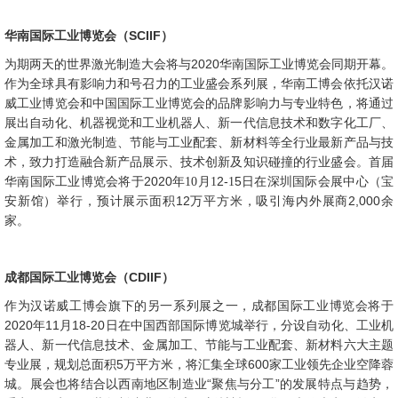
SCIIF
华南国际工业博览会（
）
2020
为期两天的世界激光制造大会将与
华南国际工业博览会同期开幕。
作为全球具有影响力和号召力的工业盛会系列展，华南工博会依托汉诺
威工业博览会和中国国际工业博览会的品牌影响力与专业特色，将通过
展出自动化、机器视觉和工业机器人、新一代信息技术和数字化工厂、
金属加工和激光制造、节能与工业配套、新材料等全行业最新产品与技
术，致力打造融合新产品展示、技术创新及知识碰撞的行业盛会。首届
2020
2-
5
华南国际工业博览会将于
年
10
月
1
1
日在深圳国际会展中心（宝
12
2,000
安新馆）举行，预计展示面积
万平方米，吸引海内外展商
余
家。
CDIIF
成都国际工业博览会（
）
作为汉诺威工博会旗下的另一系列展之一，成都国际工业博览会将于
2020
11
18-20
年
月
日在中国西部国际博览城举行，分设自动化、工业机
器人、新一代信息技术、金属加工、节能与工业配套、新材料六大主题
5
600
专业展，规划总面积
万平方米，将汇集全球
家工业领先企业空降蓉
“
”
城。展会也将结合以西南地区制造业
聚焦与分工
的发展特点与趋势，