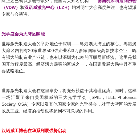
——
除上述已确认参会专家外，德国两大知名机构
德国机床制造商协会
VDW
LZH
（
）
和
汉诺威激光中心（
）
均对明年大会高度关注，也有望派
专家与会演讲。
光学盛会为大湾区赋能
——
世界激光制造大会的举办地位于深圳
粤港澳大湾区的核心。粤港澳
20
500
3
大湾区内拥有
家世界
强企业和
万多家国家级高新技术企业，既
有强大的制造业产业链，也有以深圳为代表的互联网新经济。这里是我
国开放程度最高、经济活力最强的区域之一，在国家发展大局中具有重
要战略地位。
世界激光制造大会在这里举办，将充分获益于其地理优势。同时，这样
SPIE
IEEE Photonics
一场汇聚了来自美国权威的三大光学学会（
，
Society, OSA
）专家以及其他国家专家的光学盛会，对于大湾区的发展
以及工业、经济的推动也将起到不可忽视的作用。
汉诺威工博会在华系列展强势启动